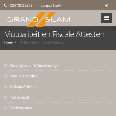
+32473533209
| Langue/Taal
Mutualiteit en Fiscale Attesten
Home
Mutualiteit en Fiscale Attesten
Afwezigheden & Verzekeringen
Naar je agenda !
Verloop Activiteiten
Portretrecht
Kinderopvang