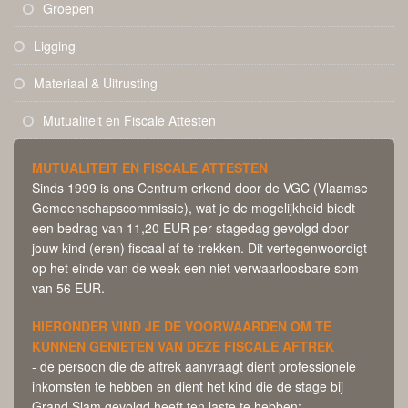
Groepen
Ligging
Materiaal & Uitrusting
Mutualiteit en Fiscale Attesten
MUTUALITEIT EN FISCALE ATTESTEN
Sinds 1999 is ons Centrum erkend door de VGC (Vlaamse
Gemeenschapscommissie), wat je de mogelijkheid biedt
een bedrag van 11,20 EUR per stagedag gevolgd door
jouw kind (eren) fiscaal af te trekken. Dit vertegenwoordigt
op het einde van de week een niet verwaarloosbare som
van 56 EUR.
HIERONDER VIND JE DE VOORWAARDEN OM TE
KUNNEN GENIETEN VAN DEZE FISCALE AFTREK
- de persoon die de aftrek aanvraagt dient professionele
inkomsten te hebben en dient het kind die de stage bij
Grand Slam gevolgd heeft ten laste te hebben;