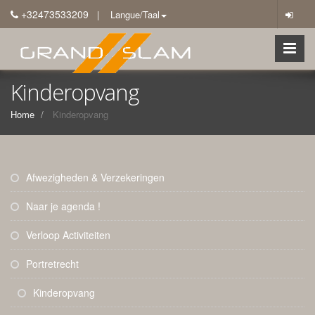
+32473533209
| Langue/Taal
Kinderopvang
Home
Kinderopvang
Afwezigheden & Verzekeringen
Naar je agenda !
Verloop Activiteiten
Portretrecht
Kinderopvang