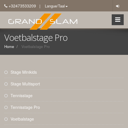
+32473533209
| Langue/Taal
Voetbalstage Pro
Home
Voetbalstage Pro
Stage Minikids
Stage Multisport
Tennisstage
Tennisstage Pro
Voetbalstage