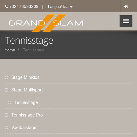
+32473533209
| Langue/Taal
Tennisstage
Home
Tennisstage
Stage Minikids
Stage Multisport
Tennisstage
Tennisstage Pro
Voetbalstage