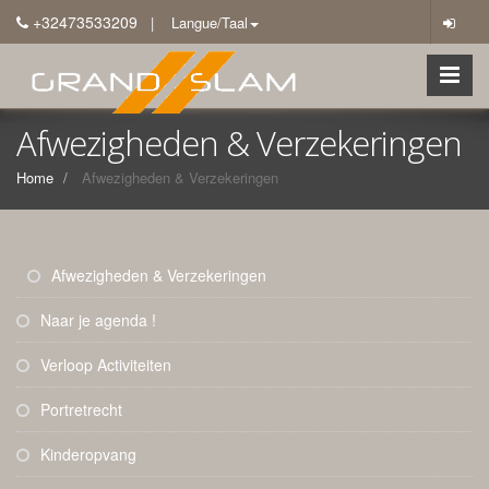
+32473533209
| Langue/Taal
Afwezigheden & Verzekeringen
Home
Afwezigheden & Verzekeringen
Afwezigheden & Verzekeringen
Naar je agenda !
Verloop Activiteiten
Portretrecht
Kinderopvang