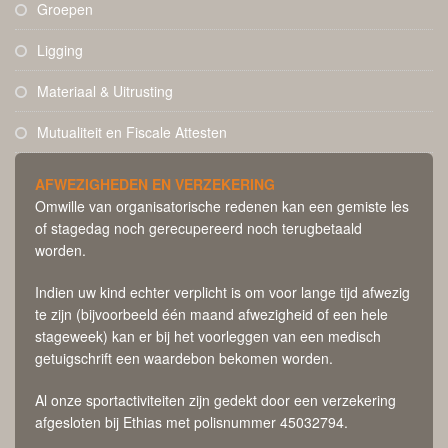
Groepen
Ligging
Materiaal & Uitrusting
Mutualiteit en Fiscale Attesten
AFWEZIGHEDEN EN VERZEKERING
Omwille van organisatorische redenen kan een gemiste les
of stagedag noch gerecupereerd noch terugbetaald
worden.
Indien uw kind echter verplicht is om voor lange tijd afwezig
te zijn (bijvoorbeeld één maand afwezigheid of een hele
stageweek) kan er bij het voorleggen van een medisch
getuigschrift een waardebon bekomen worden.
Al onze sportactiviteiten zijn gedekt door een verzekering
afgesloten bij Ethias met polisnummer 45032794.