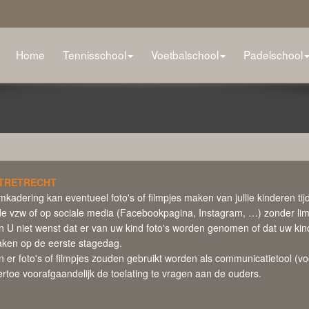
Home
Tennisschool
Voetbalschool
Padelschool
TRETRECHT
kadering kan eventueel foto's of filmpjes maken van jullie kinderen tij
e vzw of op sociale media (Facebookpagina, Instagram, …) zonder limie
n U niet wenst dat er van uw kind foto's worden genomen of dat uw kind g
aken op de eerste stagedag.
n er foto's of filmpjes zouden gebruikt worden als communicatietool (vo
ertoe voorafgaandelijk de toelating te vragen aan de ouders.