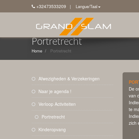
+32473533209
| Langue/Taal
Portretrecht
Home
Portretrecht
Afwezigheden & Verzekeringen
POR
De om
Naar je agenda !
van d
Indie
Verloop Activiteiten
te m
Indie
Portretrecht
zich 
Kinderopvang