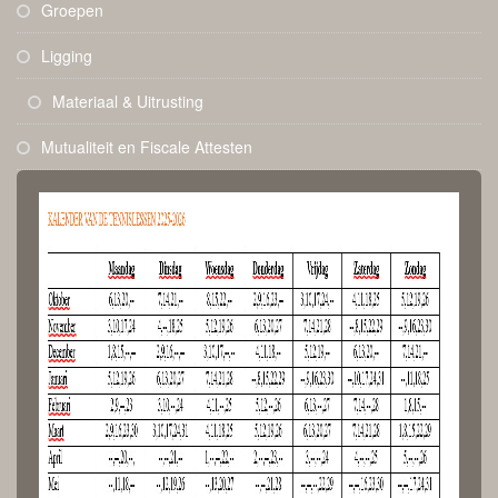
Groepen
Ligging
Materiaal & Uitrusting
Mutualiteit en Fiscale Attesten