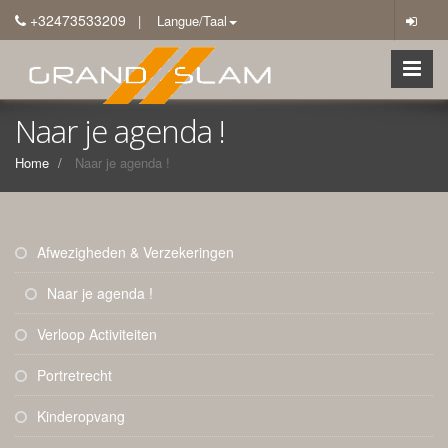
+32473533209
| Langue/Taal
Naar je agenda !
Home
Naar je agenda !
Afwezigheden & Verzekeringen
Naar je agenda !
Verloop Activiteiten
Portretrecht
Kinderopvang