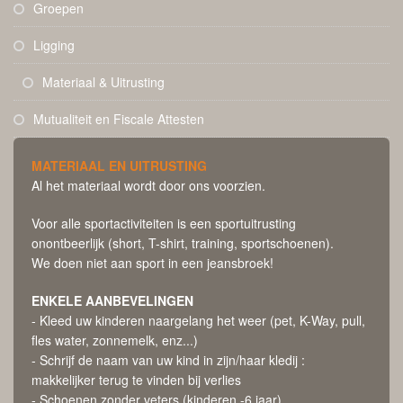
Groepen
Ligging
Materiaal & Uitrusting
Mutualiteit en Fiscale Attesten
MATERIAAL EN UITRUSTING
Al het materiaal wordt door ons voorzien.
Voor alle sportactiviteiten is een sportuitrusting
onontbeerlijk (short, T-shirt, training, sportschoenen).
We doen niet aan sport in een jeansbroek!
ENKELE AANBEVELINGEN
- Kleed uw kinderen naargelang het weer (pet, K-Way, pull,
fles water, zonnemelk, enz...)
- Schrijf de naam van uw kind in zijn/haar kledij :
makkelijker terug te vinden bij verlies
- Schoenen zonder veters (kinderen -6 jaar)