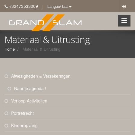
+32473533209
| Langue/Taal
Materiaal & Uitrusting
Home
Materiaal & Uitrusting
Afwezigheden & Verzekeringen
Naar je agenda !
Verloop Activiteiten
Portretrecht
Kinderopvang