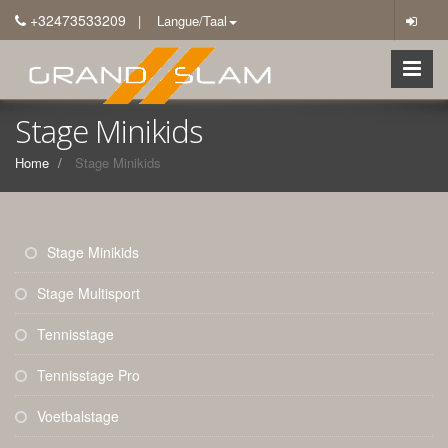
+32473533209
| Langue/Taal
Stage Minikids
Home
Stage Minikids
Stage Minikids
Stage Multisport
Tennisstage
Tennisstage Pro
Voetbalstage