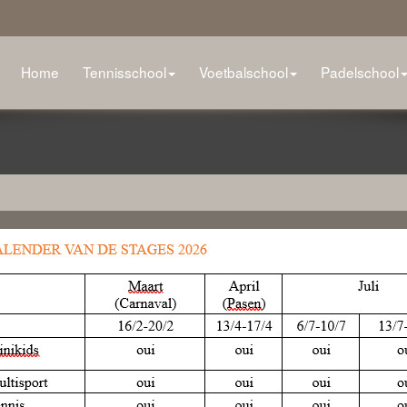
Home
Tennisschool
Voetbalschool
Padelschool