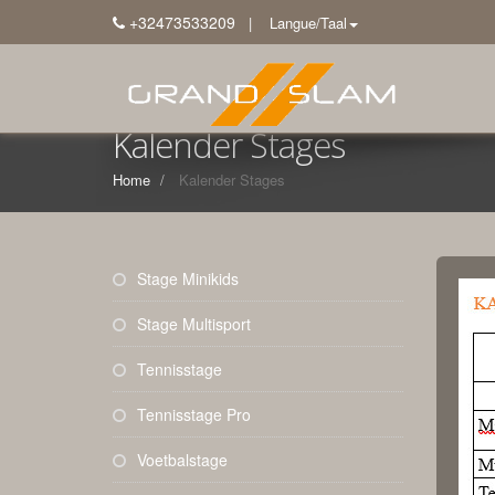
+32473533209
| Langue/Taal
Kalender Stages
Home
Kalender Stages
Stage Minikids
Stage Multisport
Tennisstage
Tennisstage Pro
Voetbalstage