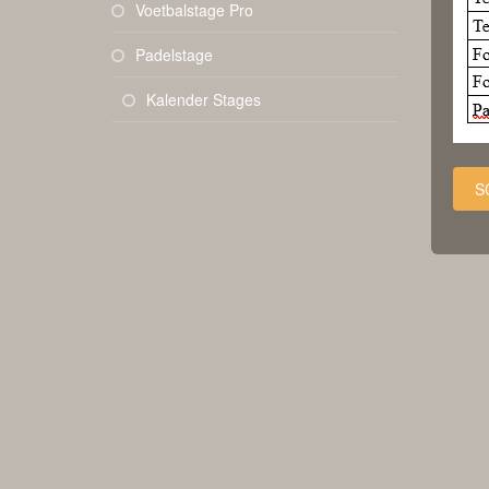
Voetbalstage Pro
Padelstage
Kalender Stages
S