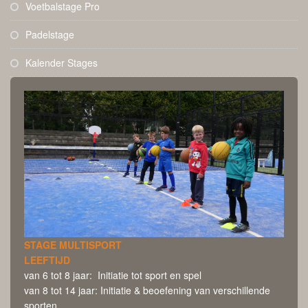
Voetbalstage Pro
Padelstage
Kalender Stages
STAGE MULTISPORT
LEEFTIJD
van 6 tot 8 jaar: Initiatie tot sport en spel
van 8 tot 14 jaar: Initiatie & beoefening van verschillende
sporten