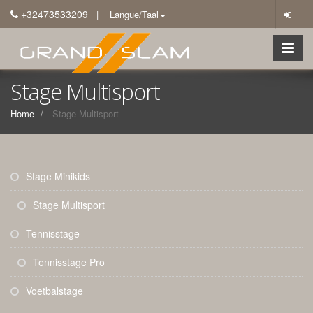
+32473533209
| Langue/Taal
Stage Multisport
Home
Stage Multisport
Stage Minikids
Stage Multisport
Tennisstage
Tennisstage Pro
Voetbalstage