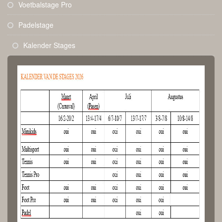
Voetbalstage Pro
Padelstage
Kalender Stages