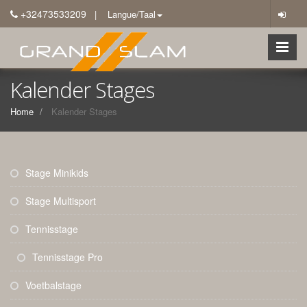
+32473533209
| Langue/Taal
Kalender Stages
Home
Kalender Stages
Stage Minikids
Stage Multisport
Tennisstage
Tennisstage Pro
Voetbalstage