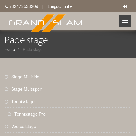
+32473533209
| Langue/Taal
Padelstage
Home
Padelstage
Stage Minikids
Stage Multisport
Tennisstage
Tennisstage Pro
Voetbalstage